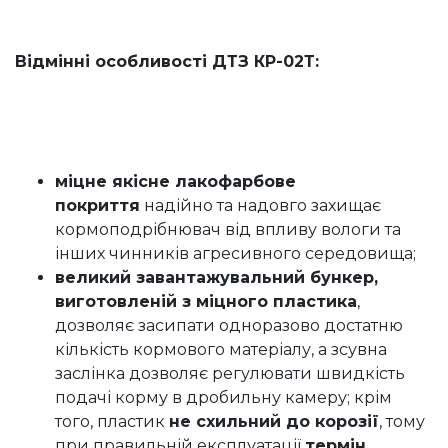
Відмінні особливості ДТЗ КР-02Т:
міцне якісне лакофарбове
покриття
надійно та надовго захищає
кормоподрібнювач від впливу вологи та
інших чинників агресивного середовища;
великий завантажувальний бункер,
виготовленій з міцного пластика
,
дозволяє засипати одноразово достатню
кількість кормового матеріалу, а зсувна
заслінка дозволяє регулювати швидкість
подачі корму в дробильну камеру; крім
того, пластик
не схильний до корозії
, тому
при правильній експлуатації
термін