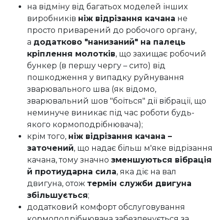
на відміну від багатьох моделей інших
виробників
ніж відрізання качана
не
просто приварений до робочого органу,
а
додатково "нанизаний" на палець
кріплення молотків
, що захищає робочий
бункер (в першу чергу – сито) від
пошкодження у випадку руйнування
зварювального шва (як відомо,
зварювальний шов "боїться" дії вібрації, що
неминуче виникає під час роботи будь-
якого кормоподрібнювача);
крім того,
ніж відрізання качана –
заточений
, що надає більш м'яке відрізання
качана, тому значно
зменшуються вібрація
й протиударна сила
, яка діє на вал
двигуна, отож
термін служби двигуна
збільшується
;
додатковий комфорт обслуговування
кормоподрібнювача забезпечується за