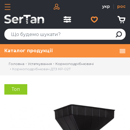
укр
|
рос
Каталог продукції
Головна
Устаткування
Кормоподрібнювачі
Кормоподрібнювач ДТЗ КР-02Т
Топ