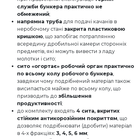
служби бункера практично не
обмежений
;
напрямна труба
для подачі качанів в
неробочому стані
закрита пластиковою
кришкою
, що запобігає потраплянню
всередину дробильної камери сторонніх
предметів, які можуть вивести з ладу
молотки і сито;
сито «огортає» робочий орган практично
по всьому колу робочого бункера
,
завдяки чому подрібнений матеріал також
висипається майже по всьому колу, що
призводить до
збільшення
продуктивності
;
до комплекту входять
4 сита, вкритих
стійким антикорозійним покриттям
, що
дозволяє подрібнювати (дробити) матеріал
в 4-х фракціях:
3, 4, 5, 6 мм
;