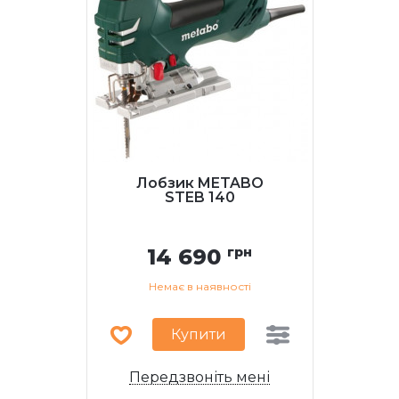
Лобзик METABO
STEB 140
14 690
грн
Немає в наявності
Купити
Передзвоніть мені