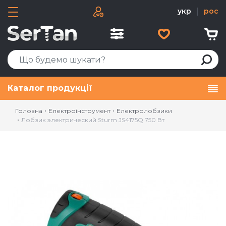
укр
|
рос
Каталог продукції
Головна
Електроінструмент
Електролобзики
Лобзик электрический Sturm JS4175Q 750 Вт