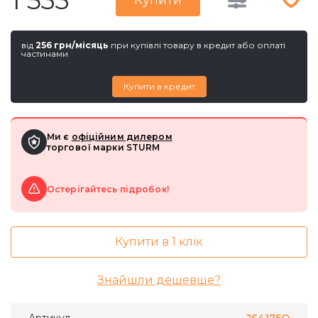
1 533
Купити
від
256 грн/місяць
при купівлі товару в кредит або оплаті
частинами
Купити в кредит
Ми є
офіційним дилером
торгової марки STURM
Остерігайтесь підробок!
Купити в 1 клік
Знайшли дешевше?