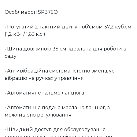
Особливості SP375Q
• Потужний 2-тактний двигун об'ємом 37,2 куб.см
(1,2 кВт / 1,63 к.с.)
• Шина довжиною 35 см, ідеальна для роботи в
саду
• Антивібраційна система, істотно зменшує
вібрацію на ручках управління
• Автоматичне гальмо ланцюга
• Автоматична подача масла на ланцюг, з
можливістю регулювання
• Швидкий доступ для обслуговування
повітряного фільтра і свічки запалювання