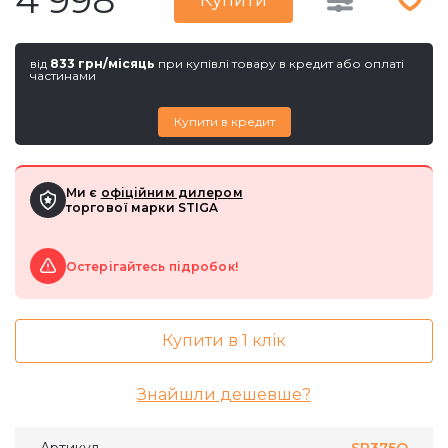
4 998
Купити
від
833 грн/місяць
при купівлі товару в кредит або оплаті
частинами
Купити в кредит
Ми є
офіційним дилером
торгової марки STIGA
Остерігайтесь підробок!
Купити в 1 клік
Знайшли дешевше?