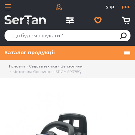
укр
|
рос
Каталог продукції
Головна
Садова техніка
Бензопили
Мотопила бензинова STIGA SP375Q