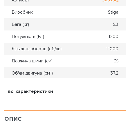
Артикул
SP375Q
Виробник
Stiga
Вага (кг)
5.3
Потужність (Вт)
1200
Кількість обертів (об/хв)
11000
Довжина шини (см)
35
Об'єм двигуна (см³)
37.2
Обсяг паливного бака (л)
0.39
всі характеристики
Гарантія (міс)
60
• 1 пила бензинова
(моторний блок) • 1 шина
Комплектація
• 1 ланцюг • 1 захисний
ОПИС
кожух шини та ланцюга
особливості SP375Q