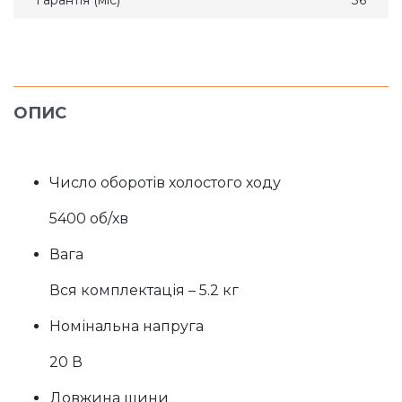
Гарантія (міс)
36
ОПИС
Число оборотів холостого ходу
5400 об/хв
Вага
Вся комплектація – 5.2 кг
Номінальна напруга
20 В
Довжина шини