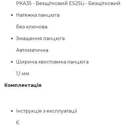
PKA35 - Безщітковий ES25Li - Безщітковий
Натяжка ланцюга
Без ключова
Змащення ланцюга
Автоматична
Ширина хвостовика ланцюга
1,1 мм
Комплектація
Інструкція з експлуатації
Є