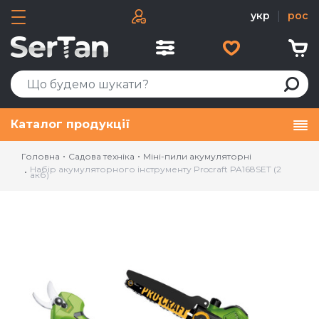
укр
|
рос
Каталог продукції
Головна
Садова техніка
Міні-пили акумуляторні
Набір акумуляторного інструменту Procraft PA168SET (2
акб)