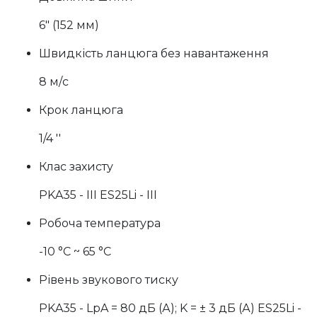
6" (152 мм)
Швидкість ланцюга без навантаження
8 м/с
Крок ланцюга
1/4 ''
Клас захисту
PKA35 - III ES25Li - III
Робоча температура
-10 °C ~ 65 °C
Рівень звукового тиску
PKA35 - LpA = 80 дБ (А); K = ± 3 дБ (А) ES25Li -