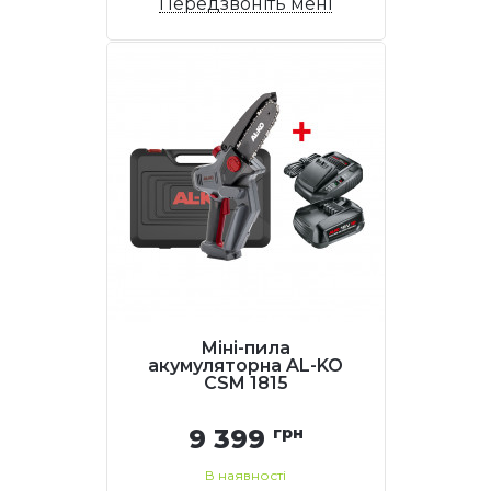
Передзвоніть мені
Міні-пила
акумуляторна AL-KO
CSM 1815
9 399
грн
В наявності