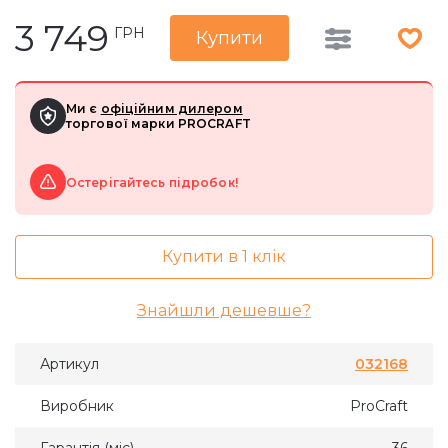
3 749
ГРН
Купити
Ми є
офіційним дилером
торгової марки PROCRAFT
Остерігайтесь підробок!
Купити в 1 клік
Знайшли дешевше?
Артикул
032168
Виробник
ProCraft