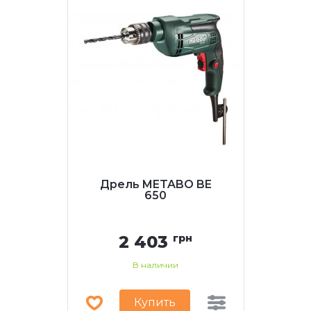
Дрель METABO BE
650
2 403
грн
В наличии
Купить