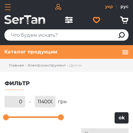
укр
|
рус
Каталог продукции
Главная
Электроинструмент
Дрели
ФИЛЬТР
-
грн
ok