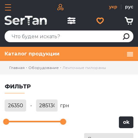
укр
|
рус
Каталог продукции
Главная
Оборудование
Ленточные пилорамы
ФИЛЬТР
-
грн
ok