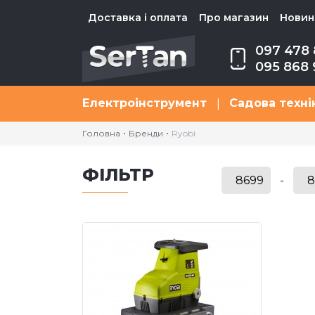
Доставка і оплата
Про магазин
Новини
097 478 
095 868 
Електроінструмент
Садова техні
|
Головна
Бренди
Ryobi
ФІЛЬТР
-