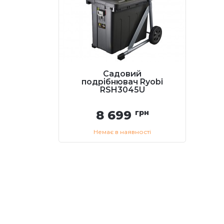
Садовий
подрібнювач Ryobi
RSH3045U
8 699
грн
Немає в наявності
Купити
Передзвоніть мені