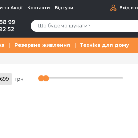
 та Акції
Контакти
Відгуки
Вхід в 
88 99
92 52
ка
Резервне живлення
Техніка для дому
|
|
|
грн