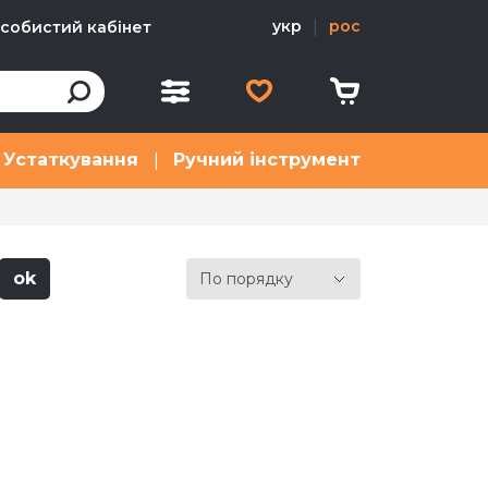
укр
|
рос
особистий кабінет
Устаткування
Ручний інструмент
|
ok