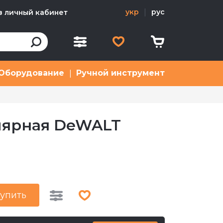
укр
|
рус
в личный кабинет
Оборудование
Ручной инструмент
|
лярная DeWALT
упить