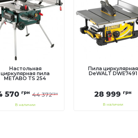
Настольная
Пила циркулярная
циркулярная пила
DeWALT DWE7491
METABO TS 254
4 570
грн
28 999
грн
44 372
грн
В наличии
В наличии
Купить
Купить
Перезвоните мне
Перезвоните мне