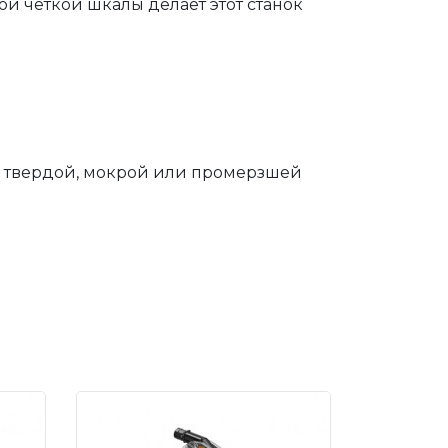
й четкой шкалы делает этот станок
справа,
610
она,
48
по твердой, мокрой или промерзшей