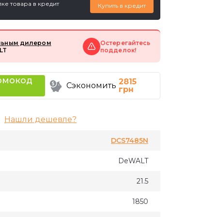
ке товара в кредит
Купить в кредит
ьным дилером
Остерегайтесь
LT
подделок!
омокод
2815
Сэкономить
грн
Нашли дешевле?
DCS7485N
DeWALT
21.5
1850