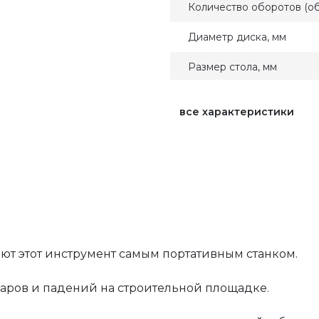
Количество оборотов (об
Диаметр диска, мм
Размер стола, мм
все характеристики
Комплектация
Регулировка оборотов
Макс. глубина реза под у
мм
лают этот инструмент самым портативным станком.
Макс. глубина реза под у
мм
ударов и падений на строительной площадке.
Макс. ширина заготовки 
мм