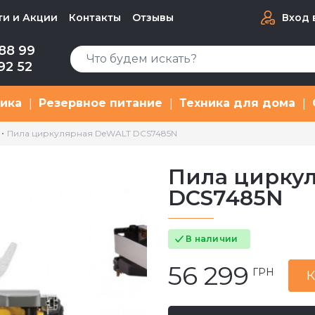
ти и Акции
Контакты
Отзывы
Вход 
88 99
92 52
ника
Резервное питание
Техника для дома
|
|
|
Пила циркулярная DeWALT DCS7485N
Пила цирку
DCS7485N
В наличии
56 299
ГРН
К