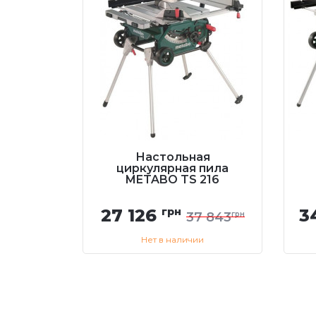
Настольная
циркулярная пила
METABO TS 216
27 126
грн
3
37 843
грн
Нет в наличии
Купить
Перезвоните мне