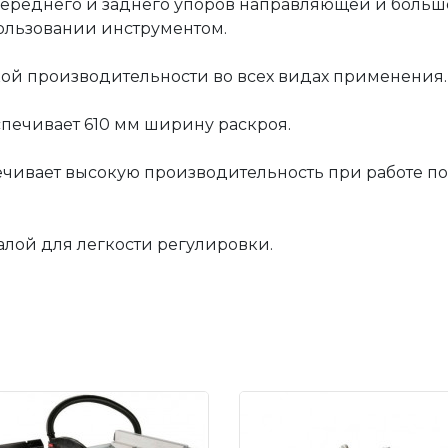
переднего и заднего упоров направляющей и большо
Макс. ширина заготовки 
ользовании инструментом.
мм
Максимальный угол накл
кой производительности во всех видах применения.
град
печивает 610 мм ширину раскроя.
печивает высокую производительность при работе 
алой для легкости регулировки.