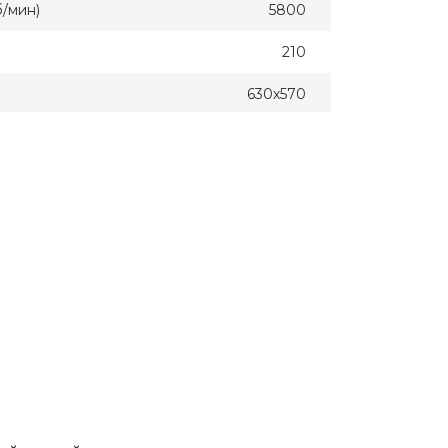
/мин)
5800
210
630х570
• Пильный диск с
твердосплавными напайками, 24
шт. • Торцовочная направляющая.
• Два ключа, параллельная
направляющая. • Порт для
удаления опилок. • Толкатель. •
Без аккумулятора. • В картонной
коробке.
Есть
глом 45,
45
глом 90,
65
слева,
318