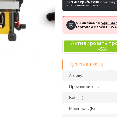
от
9383 грн/месяц
при покуп
или оплате частями
Мы являемся
официал
торговой марки DEWA
Активировать пр
-5%
Купить в 1 клик
Артикул
Производитель
Вес (кг)
Мощность (Вт)